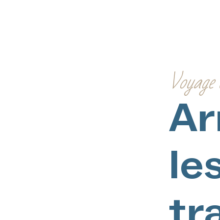
Voyage 
Ar
le
tr