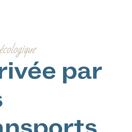
écologique
rivée par
s
ansports