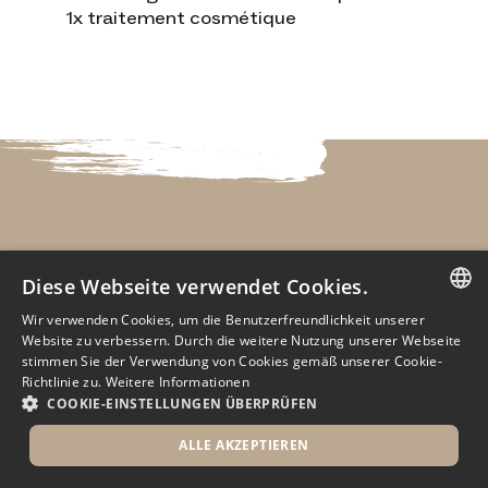
1x traitement cosmétique
Par nuit pour deux nuitées
Diese Webseite verwendet Cookies.
Prix
Wir verwenden Cookies, um die Benutzerfreundlichkeit unserer
GERMAN
Website zu verbessern. Durch die weitere Nutzung unserer Webseite
stimmen Sie der Verwendung von Cookies gemäß unserer Cookie-
Chambre double économique dans la
GERMAN
Richtlinie zu.
Weitere Informationen
maison panoramique
COOKIE-EINSTELLUNGEN ÜBERPRÜFEN
à partir de 529,00 CHF
ALLE AKZEPTIEREN