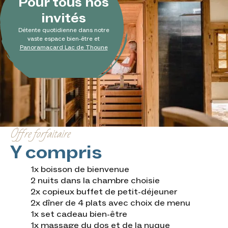
Pour tous nos
invités
Détente quotidienne dans notre
vaste espace bien-être et
Panoramacard Lac de Thoune
Offre forfaitaire
Y compris
1x boisson de bienvenue
2 nuits dans la chambre choisie
2x copieux buffet de petit-déjeuner
2x dîner de 4 plats avec choix de menu
1x set cadeau bien-être
1x massage du dos et de la nuque